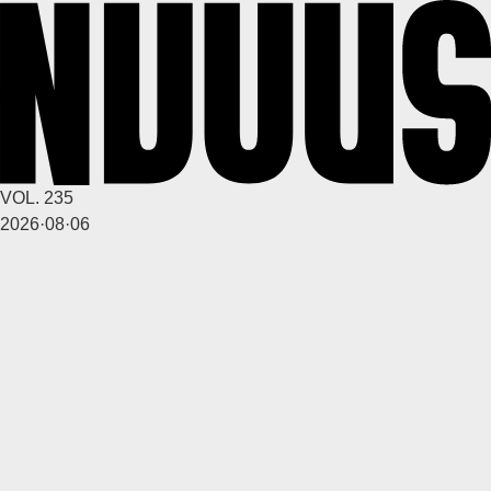
1
2
6달 전
A
VOL. 235
깨꾸리
2026·08·06
2
2
6달 전
A
깨꾸리
2
2
6달 전