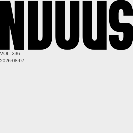
1
2
6달 전
A
VOL. 236
깨꾸리
2026·08·07
2
2
6달 전
A
깨꾸리
2
2
6달 전