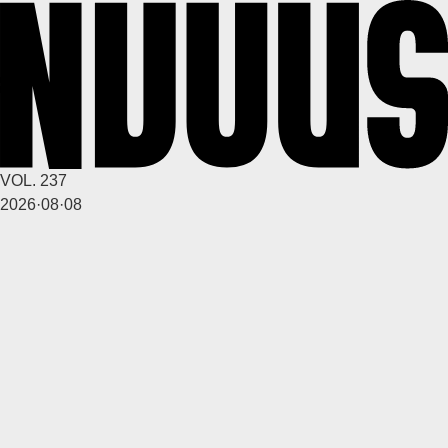
1
0
4달 전
A
VOL. 237
깨꾸리
2026·08·08
1
1
4달 전
A
깨꾸리
1
0
4달 전