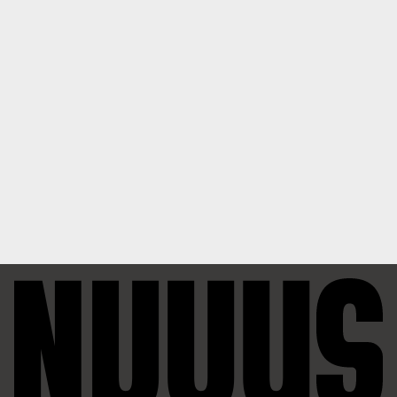
0
6달 전
A
누우1호
1
1
6달 전
A
깨꾸리
1
2
3
...
7
글쓰기