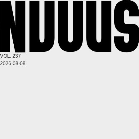
1
0
4달 전
A
VOL. 237
깨꾸리
2026·08·08
1
1
4달 전
A
깨꾸리
1
0
4달 전