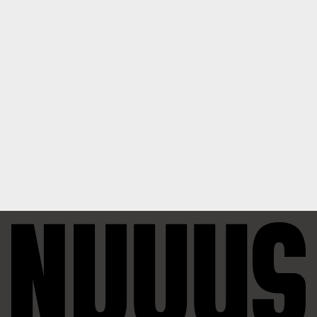
0
6달 전
A
누우1호
1
1
6달 전
A
깨꾸리
1
2
3
...
7
글쓰기