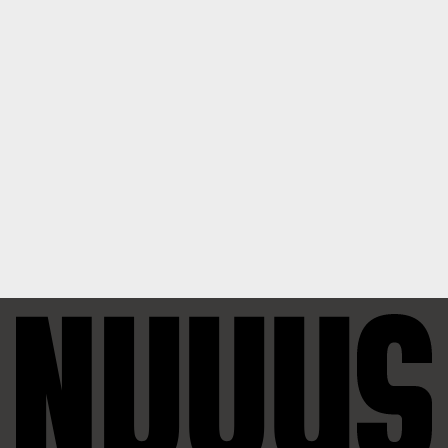
0
6달 전
A
누우1호
1
1
6달 전
A
깨꾸리
1
2
3
...
7
글쓰기