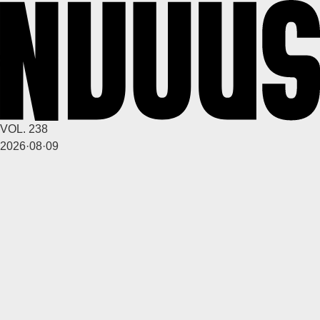
1
0
4달 전
A
VOL. 238
깨꾸리
2026·08·09
1
1
4달 전
A
깨꾸리
1
0
4달 전