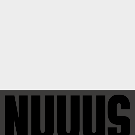
0
6달 전
A
누우1호
1
1
6달 전
A
깨꾸리
1
2
3
...
7
글쓰기