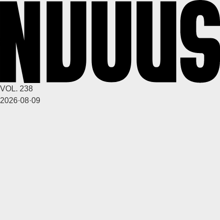
1
0
4달 전
A
VOL. 238
깨꾸리
2026·08·09
1
1
4달 전
A
깨꾸리
1
0
4달 전